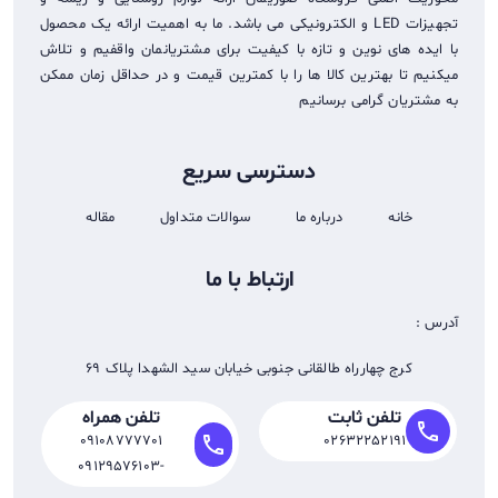
تجهيزات LED و الکترونیکی می باشد. ما به اهمیت ارائه یک محصول
با ایده های نوین و تازه با کیفیت برای مشتریانمان واقفیم و تلاش
میکنیم تا بهترین کالا ها را با کمترین قیمت و در حداقل زمان ممکن
به مشتریان گرامی برسانیم
دسترسی سریع
خانه
درباره ما
سوالات متداول
مقاله
ارتباط با ما
آدرس :
کرج چهارراه طالقانی جنوبی خیابان سید الشهدا پلاک 69
تلفن ثابت
تلفن همراه
call
call
09108777701
02632252191
-09129576103