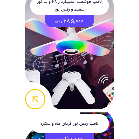
لامپ هوشمند اسپیکردار 48 وات نور
سفید و رقص نور
685,000
تومان
arrow_back
لامپ رقص نور گردان ماه و ستاره
تومان