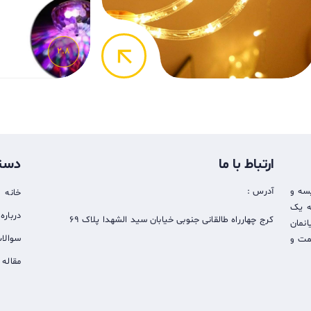
arrow_back
2.8
ارتباط با ما
دست
سه و
آدرس :
خانه
ائه یک
درباره 
کرج چهارراه طالقانی جنوبی خیابان سید الشهدا پلاک 69
نمان
سوالا
یمت و
مقاله