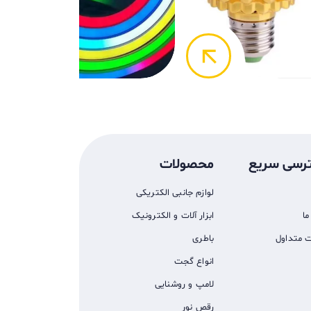
k
arrow_back
رسی سریع
محصولات
لوازم جانبی الکتریکی
ما
ابزار آلات و الکترونیک
ت متداول
باطری
انواع گجت
لامپ و روشنایی
رقص نور