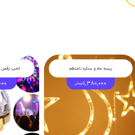
ریسه ماه و ستاره نامنظم
لامپ رقص نور 6 وات پایه
000
1,380,000
تومان