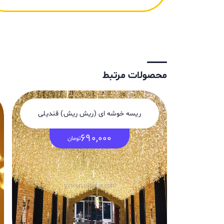
محصولات مرتبط
ریسه خوشه ای (ریش ریش) قندیلی
690,000
تومان