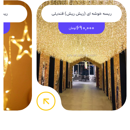
ریسه خوشه ای (ریش ریش) قندیلی
ریسه 
0
690,000
تومان
arrow_back