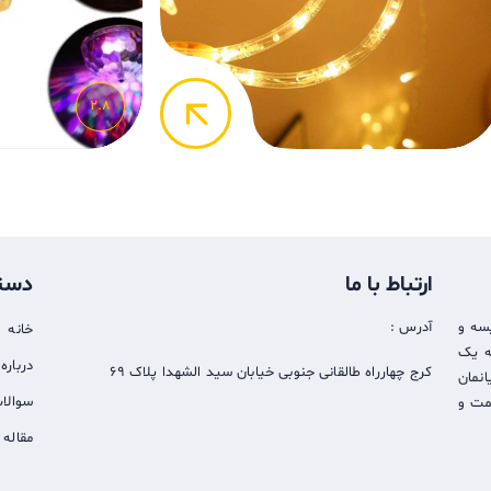
arrow_back
2.8
ارتباط با ما
دست
سه و
آدرس :
خانه
ائه یک
درباره 
کرج چهارراه طالقانی جنوبی خیابان سید الشهدا پلاک 69
نمان
سوالا
یمت و
مقاله