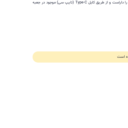
یک ویژگی جذاب دارد که می توانید با ضربه زدن به سطح سیلیکونی چراغ خواب رنگ آن را تغییر دهید. این چراغ خواب کودک قابلیت شارژ مجدد را داراست و از طریق کابل Type-C (تایپ سی) موجود در جعبه
ه است