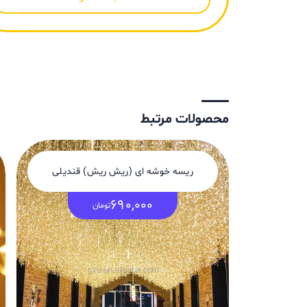
محصولات مرتبط
ریسه خوشه ای (ریش ریش) قندیلی
690,000
تومان