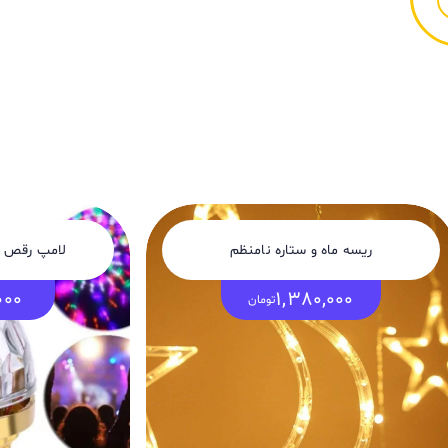
ریسه ماه و ستاره نامنظم
لامپ رقص نور 6 وات پایه
000
1,380,000
تومان