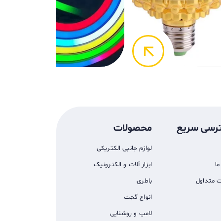
k
arrow_back
رسی سریع
محصولات
لوازم جانبی الکتریکی
ما
ابزار آلات و الکترونیک
ت متداول
باطری
انواع گجت
لامپ و روشنایی