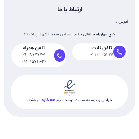
ارتباط با ما
آدرس :
کرج چهارراه طالقانی جنوبی خیابان سید الشهدا پلاک 69
تلفن ثابت
تلفن همراه
call
call
09108777701
02632252191
-09129576103
همکاره
طراحی و توسعه سایت توسط تیم
میباشد.