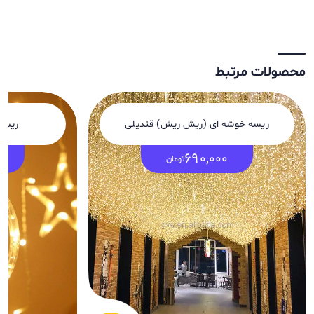
محصولات مرتبط
ریسه خوشه ای (ریش ریش) قندیلی
ریسه 
0
690,000
تومان